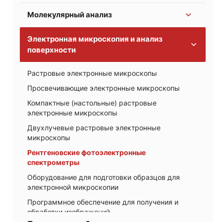
Молекулярный анализ
Жидкостная хромато-масс-спектрометрия
Масс-спектрометрия высокого разрешения
ИК-Фурье-спектрометры серии Nicolet
Электронная микроскопия и анализ
поверхности
ИК-Фурье-микроскопы
БИК-анализаторы Antaris
Растровые электронные микроскопы
DXR3 Raman микроскоп
Просвечивающие электронные микроскопы
DXR3 SmartRaman спектрометр
Компактные (настольные) растровые
DXR3xi Raman imaging микроскоп
электронные микроскопы
Приставка комбинационного рассеяния для ИК-
Двухлучевые растровые электронные
спектрометра Nicolet iS50
микроскопы
Рентгеновские фотоэлектронные
спектрометры
Оборудование для подготовки образцов для
электронной микроскопии
Программное обеспечение для получения и
обработки изображений