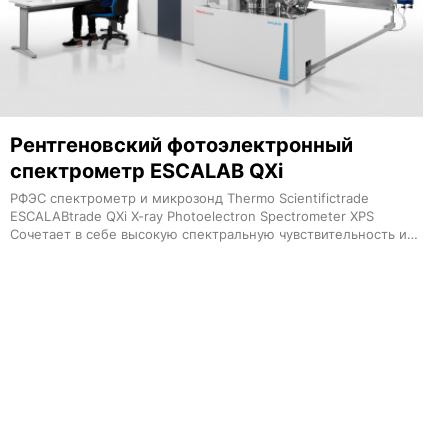
Рентгеновский фотоэлектронный
спектрометр ESCALAB QXi
РФЭС спектрометр и микрозонд Thermo Scientifictrade
ESCALABtrade QXi X-ray Photoelectron Spectrometer XPS
Сочетает в себе высокую спектральную чувствительность и
разрешение с количественной визуализацией и широкими
аналитическими возможностями