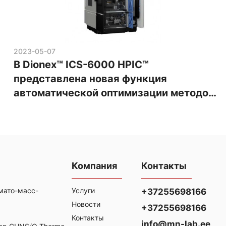
2023-05-07
В Dionex™ ICS-6000 HPIC™
представлена новая функция
автоматической оптимизации методов
анализа
Компания
Контакты
мато-масс-
Услуги
+37255698166
Новости
+37255698166
Контакты
info@mn-lab.ee