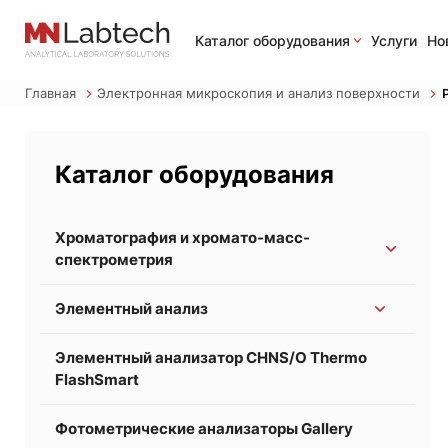
Каталог оборудования
Услуги
Но
Главная
Электронная микроскопия и анализ поверхности
Каталог оборудования
Хроматография и хромато-масс-
спектрометрия
Жидкостная хроматография
Элементный анализ
Газовая хроматография
Атомно-абсорбционные спектрометры серии iCE
Элементный анализатор CHNS/O Thermo
Ионная хроматография
3000
FlashSmart
Газовая хромато-масс-спектрометрия
Оптико-эмиссионые спектрометры с
индукционно-связанно плазмой серии iCAP PRO
Масс-детекторы для неорганических
Фотометрические анализаторы Gallery
применений