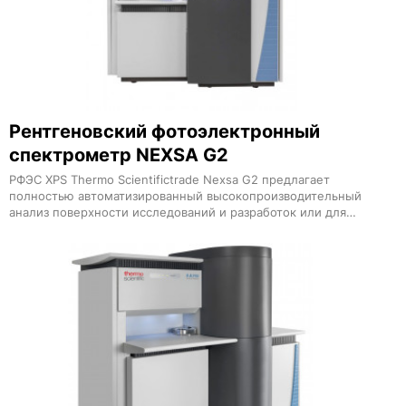
Рентгеновский фотоэлектронный
спектрометр NEXSA G2
РФЭС XPS Thermo Scientifictrade Nexsa G2 предлагает
полностью автоматизированный высокопроизводительный
анализ поверхности исследований и разработок или для
решения производственных проблем Интеграция РФЭС XPS
со спектроскопией рассеяния ионов ISS УФ-фотоэлектронной
спектроскопией UPS спектроскопией потерь энергии
отраженных электронов REELS и рамановской
спектроскопией позволяет проводить полноценные
корреляционный анализ Nexsa G2 раскрывает потенциал
достижений в области материаловедения микроэлектроники
развития нанотехнологий и многих других приложений