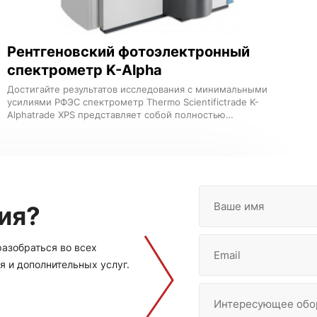
Рентгеновский фотоэлектронный
спектрометр K-Alpha
Достигайте результатов исследования с минимальными
усилиями РФЭС спектрометр Thermo Scientifictrade K-
Alphatrade XPS представляет собой полностью
интегрированную XPS систему с микрофокусировкой и
профилированием по глубине Отличная производительность
снижение стоимости владения простота использования и
компактный размер делают систему идеальной для
многопользовательской среды
Ваше имя
ия?
разобраться во всех
Email
я и дополнительных услуг.
Интересующее обо