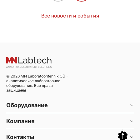
Все новости и события
© 2026 MN Laboratooritehnik OÜ -
аналитическое лабораторное
оборудование. Все права
защищены
Оборудование
Хроматография и хромато-масс-спектрометрия
Компания
Элементный анализ
Услуги
Контакты
Элементный анализатор CHNS/O Thermo FlashSmart