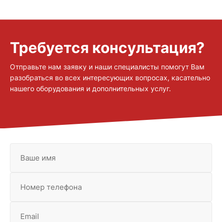
который с совокупности с маленьким размером
спектрометра позволяет легко разместить прибор даже в
небольшой лаборатории и гарантирует простое и легкое
обслуживание Двухлучевая оптическая схема Стокдейла
Требуется консультация?
позволяет получить самые лучшие пределы обнаружения в
своем классе приборов
Отправьте нам заявку и наши специалисты помогут Вам
разобраться во всех интересующих вопросах, касательно
нашего оборудования и дополнительных услуг.
Ваше имя
Номер телефона
Email