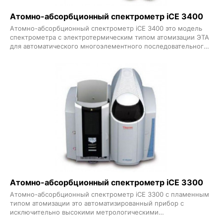
Атомно-абсорбционный спектрометр iCE 3400
Атомно-абсорбционный спектрометр iCE 3400 это модель
спектрометра с электротермическим типом атомизации ЭТА
для автоматического многоэлементного последовательного
анализа Прекрасно подходит для лабораторий где требуются
низкие пределы обнаружения и невысокие затраты на
проведения исследований Уникальная система учета
неселективного поглощения включающая дейтериевую
коррекцию фона и коррекцию фона по Зееману позволяет
получать самые точные результаты для любых образцов
Система видеонаблюдения в графитовой печи обеспечивает
высококачественное изображение процессов в графитовой
кювете в реальном времени и повышает эффективность
работы и существенно облегчает разработку методов
Атомно-абсорбционный спектрометр iCE 3300
Атомно-абсорбционный спектрометр iCE 3300 с пламенным
типом атомизации это автоматизированный прибор с
исключительно высокими метрологическими
характеристиками Прибор имеет минималистичный дизайн