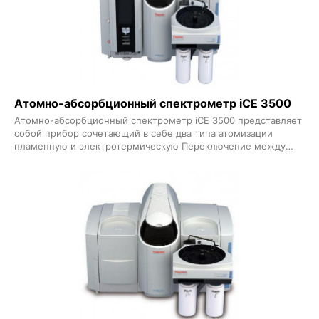
Атомно-абсорбционный спектрометр iCE 3500
Атомно-абсорбционный спектрометр iCE 3500 представляет
собой прибор сочетающий в себе два типа атомизации
пламенную и электротермическую Переключение между
режимами атомизации производится в автоматическом
режиме через программное обеспечение без каких-либо
юстировок Атомизаторы располагаются в центре
относительно источника монохроматического излучения Оба
атомизатора находятся в фокусе