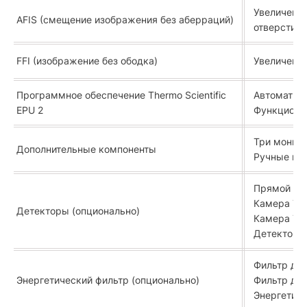
Увеличени
AFIS (смещение изображения без аберраций)
отверстиям
FFI (изображение без ободка)
Увеличение
Программное обеспечение Thermo Scientific
Автоматиче
EPU 2
Функционал
Три монит
Дополнительные компоненты
Ручные пан
Прямой эле
Камера The
Детекторы (опционально)
Камера The
Детекторы
Фильтр для
Энергетический фильтр (опционально)
Фильтр для
Энергетиче