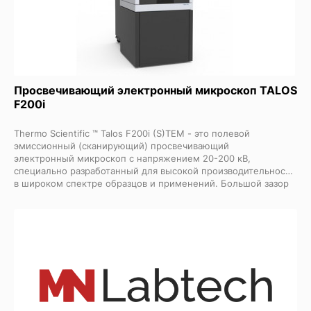
Просвечивающий электронный микроскоп TALOS
F200i
Thermo Scientific ™ Talos F200i (S)TEM - это полевой
эмиссионный (сканирующий) просвечивающий
электронный микроскоп
c напряжением 20-200 кВ,
специально разработанный для высокой производительности
в широком спектре образцов и применений. Большой зазор
между двумя полюсными наконечниками X-Twin,
обеспечивающий высокую гибкость в применении, в
сочетании с воспроизводимой электронной колонной
открывает возможности для получения 2D и 3D
характеристик с высоким разрешением, динамических
наблюдений in situ и дифракционных применений.