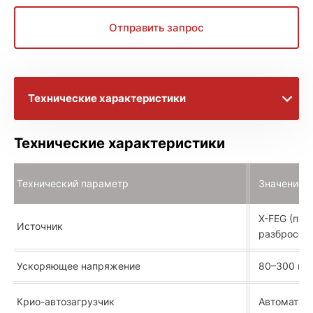
Отправить запрос
Технические характеристики
Брошюра с информацией
Технические характеристики
Расширенное описание
Технический параметр
Значение
X-FEG (пуш
Источник
разбросом 
Ускоряющее напряжение
80–300 кВ
Крио-автозагрузчик
Автоматизи