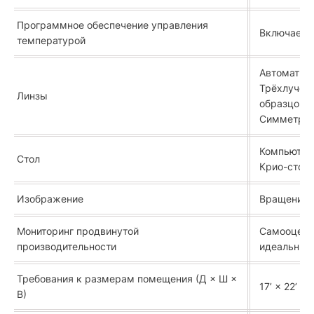
Программное обеспечение управления
Включает 
температурой
Автоматиче
Трёхлучева
Линзы
образцов
Симметричн
Компьютер
Стол
Крио-стол 
Изображение
Вращение 
Мониторинг продвинутой
Самооценка
производительности
идеальные
Требования к размерам помещения (Д × Ш ×
17’ × 22’ × 1
В)