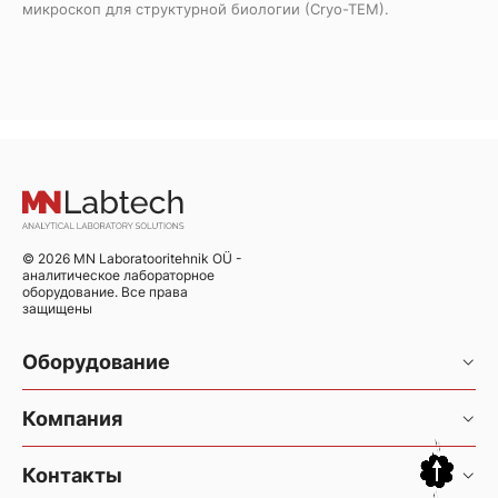
микроскоп для структурной биологии (Cryo-TEM).
© 2026 MN Laboratooritehnik OÜ -
аналитическое лабораторное
оборудование. Все права
защищены
Оборудование
Хроматография и хромато-масс-спектрометрия
Компания
Элементный анализ
Услуги
Контакты
Элементный анализатор CHNS/O Thermo FlashSmart