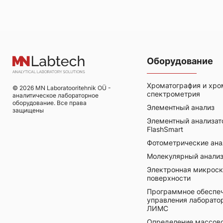
Оборудование
Хроматография и хро
© 2026 MN Laboratooritehnik OÜ -
спектрометрия
аналитическое лабораторное
оборудование. Все права
Элементный анализ
защищены
Элементный анализат
FlashSmart
Фотометрические анал
Молекулярный анали
Электронная микроск
поверхности
Программное обеспеч
управления лаборат
ЛИМС
Определение массово