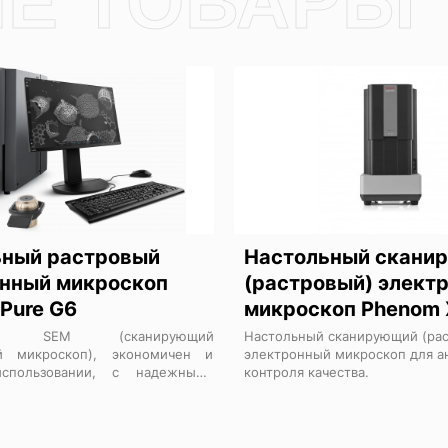
ьный растровый
Настольный скани
нный микроскоп
(растровый) элект
Pure G6
микроскоп Phenom 
ный SEM (сканирующий
Настольный сканирующий (ра
й микроскоп), экономичен и
электронный микроскоп для а
спользовании, с надежными
контроля качества.
втоматизации.