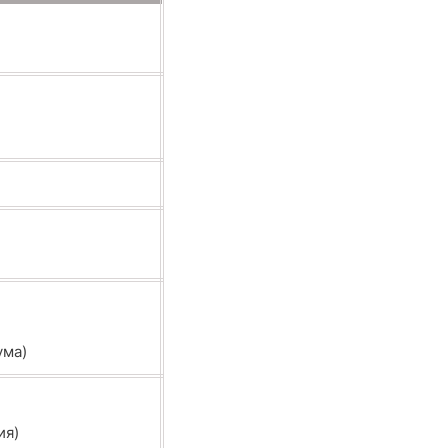
ума)
ия)