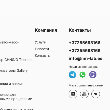
Компания
Контакты
мато-масс-
Услуги
+37255698166
Новости
+37255698166
Контакты
info@mn-lab.ee
ор CHNS/O Thermo
Наши мессенджеры
изаторы Gallery
з
опия и анализ
Мы в социальных сетях
ение для
орными процессами
й доли азота, жира,